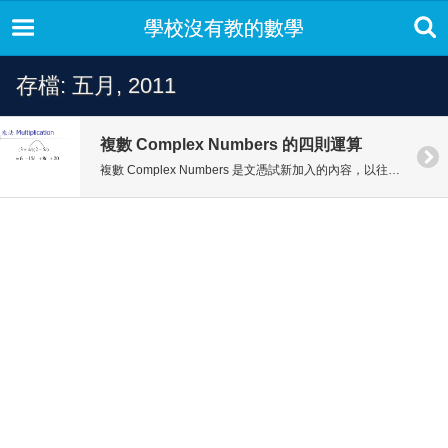
學校沒有教的數學
存檔: 五月, 2011
複數 Complex Numbers 的四則運算
複數 Complex Numbers 是文憑試新加入的內容，以往會考中並沒有。複數不算困難，但在處理複數的運算時，同學往往弄錯正負號。片段的內容就是講解如何處理複數的四則運算。