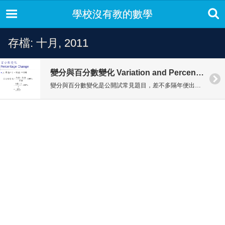
學校沒有教的數學
存檔: 十月, 2011
變分與百分數變化 Variation and Percentage Change
變分與百分數變化是公開試常見題目，差不多隔年便出一次。但可惜答對率只是徘徊50-55%。但只要掌握當中竅門，這類題目絕對毫無難度。