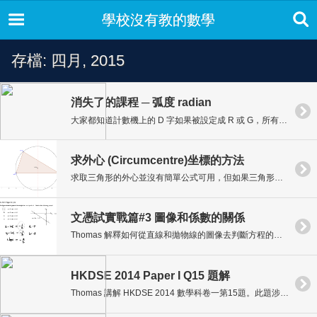
學校沒有教的數學
存檔: 四月, 2015
消失了的課程 ─ 弧度 radian
大家都知道計數機上的 D 字如果被設定成 R 或 G，所有三角函數的計算結果將會改變。那麼 R 和 G 到底是什麼呢?
求外心 (Circumcentre)坐標的方法
求取三角形的外心並沒有簡單公式可用，但如果三角形的其中一條邊是水平線或垂直線，可透過相對簡單的方法找到外心的坐標。
文憑試實戰篇#3 圖像和係數的關係
Thomas 解釋如何從直線和拋物線的圖像去判斷方程的係數的正負。這類選擇題是近年文憑試常見的題型。
HKDSE 2014 Paper I Q15 題解
Thomas 講解 HKDSE 2014 數學科卷一第15題。此題涉及 log 的計算。而今次會採用有別於評卷參考所示的方法來求取答案。