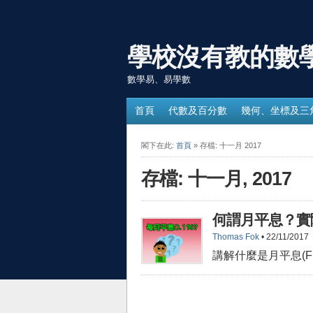
學校沒有教的數
數學易、易學數
首頁
代數及百分數
幾何、坐標及三
閣下在此:
首頁
» 存檔: 十一月 2017
存檔: 十一月, 2017
何謂月平息？實
Thomas Fok
• 22/11/2017
講解什麼是月平息(Fl