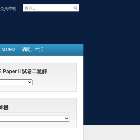
免責聲明
M1/M2
消閒、生活
 Paper II 試卷二題解
算機