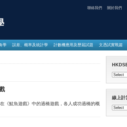
聯絡我們
關於我們
學
角學
誤差、概率及統計學
計數機應用及歷屆試題
文憑試實戰篇
HKDSE
戲
線上計
在《魷魚遊戲》中的過橋遊戲，各人成功過橋的概