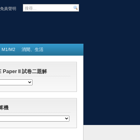
免責聲明
M1/M2
消閒、生活
 Paper II 試卷二題解
算機