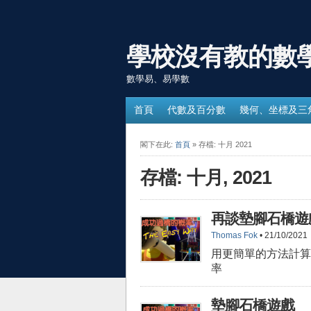
學校沒有教的數
數學易、易學數
首頁
代數及百分數
幾何、坐標及三
閣下在此:
首頁
» 存檔: 十月 2021
存檔: 十月, 2021
再談墊腳石橋遊
Thomas Fok
• 21/10/2021
用更簡單的方法計算
率
墊腳石橋遊戲