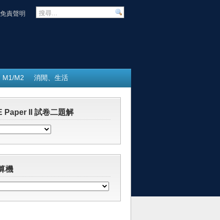
免責聲明
M1/M2
消閒、生活
 Paper II 試卷二題解
算機