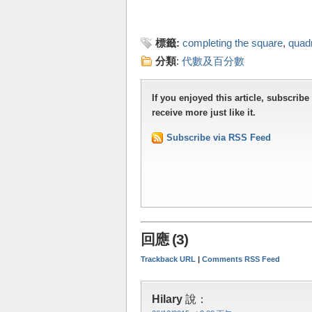
標籤:
completing the square
,
quadr
分類
:
代數及百分數
If you enjoyed this article, subscribe
receive more just like it.
Subscribe via RSS Feed
回應 (3)
Trackback URL
|
Comments RSS Feed
Hilary
說：