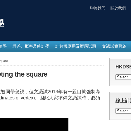
聯絡我們
關於我們
學
角學
誤差、概率及統計學
計數機應用及歷屆試題
文憑試實戰篇
quare
HKDSE
g the square
uare 往往被同學忽視，但文憑試2013年有一題目就強制考
nates of vertex)。因此大家準備文憑試時，必須
線上計