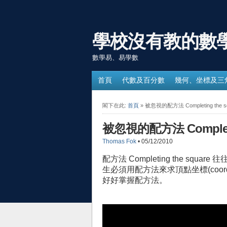
學校沒有教的數
數學易、易學數
首頁
代數及百分數
幾何、坐標及三
閣下在此:
首頁
» 被忽視的配方法 Completing the s
被忽視的配方法 Completin
Thomas Fok
• 05/12/2010
配方法 Completing the sq
生必須用配方法來求頂點坐標(coordi
好好掌握配方法。