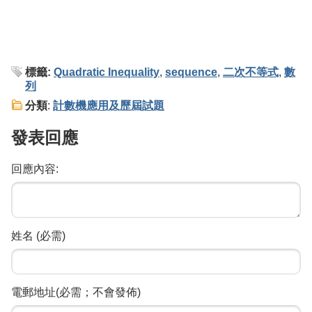
標籤:
Quadratic Inequality
,
sequence
,
二次不等式
,
數
列
分類
:
計數機應用及歷屆試題
發表回應
回應內容:
姓名 (必需)
電郵地址(必需；不會發佈)