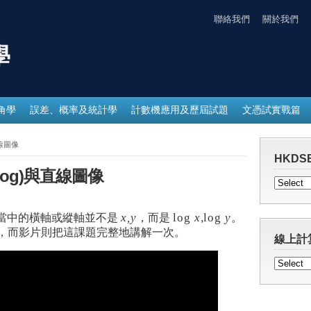
聯絡我們
關於我們
學
角學
誤差、概率及統計學
計數機應用及歷屆試題
文憑試實戰篇
直線圖像
HKDSE
log)與直線圖像
x,y
log
x
log
y
當中的橫軸或縱軸並不是
，而是
,
。
題目，而影片則把這課題完整地講解一次。
線上計