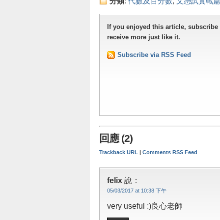
分類
:
代數及百分數
,
文憑試實戰
If you enjoyed this article, subscribe
receive more just like it.
Subscribe via RSS Feed
回應 (2)
Trackback URL
|
Comments RSS Feed
felix
說：
05/03/2017 at 10:38 下午
very useful :)良心老師