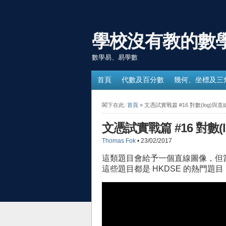
學校沒有教的數
數學易、易學數
首頁
代數及百分數
幾何、坐標及三
閣下在此:
首頁
» 文憑試實戰篇 #16 對數(log)與
文憑試實戰篇 #16 對數(
Thomas Fok
• 23/02/2017
這類題目會給予一個直線圖像，但
這些題目都是 HKDSE 的熱門