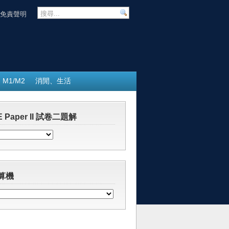
免責聲明
M1/M2
消閒、生活
 Paper II 試卷二題解
算機