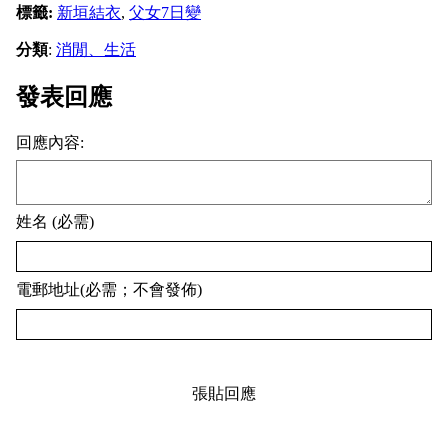
標籤:
新垣結衣
,
父女7日變
分類
:
消閒、生活
發表回應
回應內容:
姓名 (必需)
電郵地址(必需；不會發佈)
張貼回應