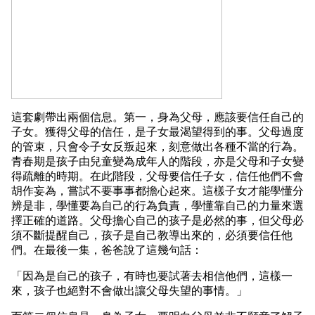
這套劇帶出兩個信息。第一，身為父母，應該要信任自己的
子女。獲得父母的信任，是子女最渴望得到的事。父母過度
的管束，只會令子女反叛起來，刻意做出各種不當的行為。
青春期是孩子由兒童變為成年人的階段，亦是父母和子女變
得疏離的時期。在此階段，父母要信任子女，信任他們不會
胡作妄為，嘗試不要事事都擔心起來。這樣子女才能學懂分
辨是非，學懂要為自己的行為負責，學懂靠自己的力量來選
擇正確的道路。父母擔心自己的孩子是必然的事，但父母必
須不斷提醒自己，孩子是自己教導出來的，必須要信任他
們。在最後一集，爸爸說了這幾句話：
「因為是自己的孩子，有時也要試著去相信他們，這樣一
來，孩子也絕對不會做出讓父母失望的事情。」