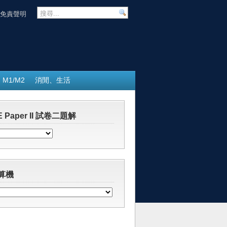
免責聲明
M1/M2
消閒、生活
 Paper II 試卷二題解
算機