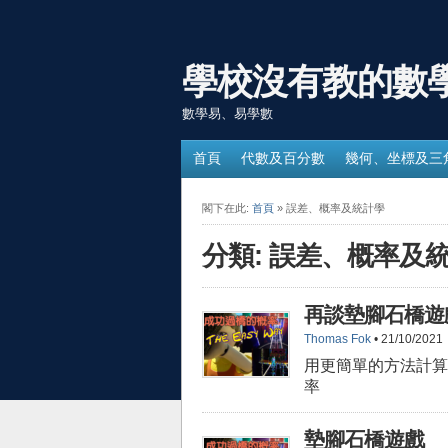
學校沒有教的數
數學易、易學數
首頁
代數及百分數
幾何、坐標及三
閣下在此:
首頁
» 誤差、概率及統計學
分類: 誤差、概率及
再談墊腳石橋遊
Thomas Fok
• 21/10/2021
用更簡單的方法計算
率
墊腳石橋遊戲