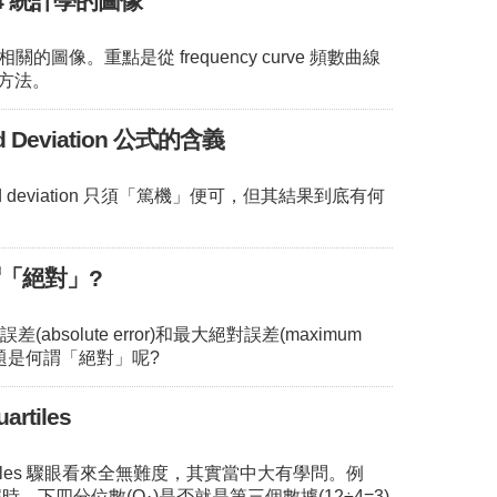
4 統計學的圖像
相關的圖像。重點是從 frequency curve 頻數曲線
的方法。
d Deviation 公式的含義
rd deviation 只須「篤機」便可，但其結果到底有何
謂「絕對」?
absolute error)和最大絕對誤差(maximum
r)，問題是何謂「絕對」呢?
tiles
rtiles 驟眼看來全無難度，其實當中大有學問。例
據時，下四分位數(Q
)是否就是第三個數據(12÷4=3)