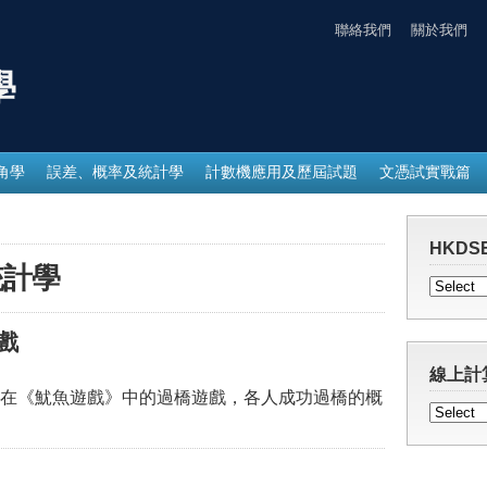
聯絡我們
關於我們
學
角學
誤差、概率及統計學
計數機應用及歷屆試題
文憑試實戰篇
HKDSE
統計學
戲
線上計
在《魷魚遊戲》中的過橋遊戲，各人成功過橋的概