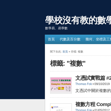
學校沒有教的數
數學易、易學數
首頁
代數及百分數
幾何、坐標及三
閣下在此:
首頁
» 存檔: 複數
標籤: "複數"
文憑試實戰篇 #21
Thomas Fok
• 09/10/2019
文憑試中關於複數的
複數方程 Complex
Thomas Fok
• 01/05/2012