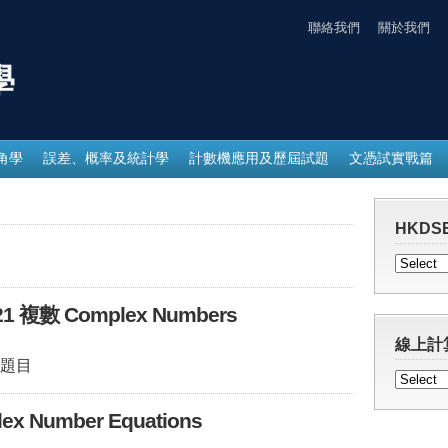
聯絡我們
關於我們
學
角學
誤差、概率及統計學
計數機應用及歷屆試題
文憑試實戰篇
HKDSE
 複數 Complex Numbers
線上計
題目
 Number Equations