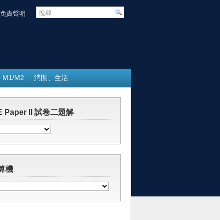
免責聲明
M1/M2
消閒、生活
 Paper II 試卷二題解
算機