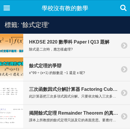
學校沒有教的數學
標籤: ‘餘式定理’
HKDSE 2020 數學科 Paper I Q13 題解
除式是二次時，應怎樣處理?
餘式定理的爭辯
x^99 ÷ (x+1) 的餘數是 −1 還是 x 呢?
三次函數因式分解計算器 Factoring Cubic Function Calculator
此計算器把三次多項式因式分解。只要依次輸入三次多項式的四個係數 coefficient，程式便會嘗試把其因式分解。
揭開餘式定理 Remainder Theorem 的真面目
課本上所教授的餘式定理只談及它的表面意思。要應付所有餘式、因式等問題，我們必須先學習餘式定理的真面目。