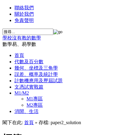
聯絡我們
關於我們
免責聲明
學校沒有教的數學
數學易、易學數
首頁
代數及百分數
幾何、坐標及三角學
誤差、概率及統計學
計數機應用及歷屆試題
文憑試實戰篇
M1/M2
M1專區
M2專區
消閒、生活
閣下在此:
首頁
» 存檔: paper2_solution