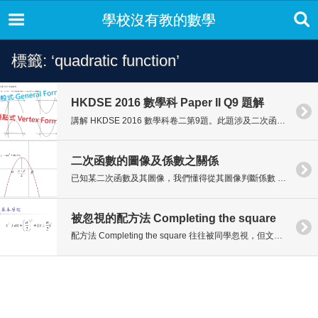
學校沒有教的數學
標籤: ‘quadratic function’
HKDSE 2016 數學科 Paper II Q9 題解
講解 HKDSE 2016 數學科卷二第9題。此題涉及二次函數圖像 (Graph of Quadratic Functions)。
二次函數的圖像及係數之關係
已知某二次函數及其圖像，我們懂得從其圖像判斷係數 a 及 c 之正負，但係數 b 的正負呢?
被忽視的配方法 Completing the square
配方法 Completing the square 往往被同學忽視，但文憑試2013年有一題目就強制考生必須用配方法來求最大/最小值。因此大家準備文憑試時，必須好好掌握配方法。